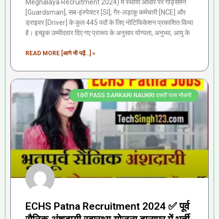
Meghalaya Recruitment 2024) में स्थायी आधार पर गार्ड्समैन
[Guardsman], सब-इंस्पेक्टर [SI], गैर-लड़ाकू कर्मचारी [NCE] और
ड्राइवर [Driver] के कुल 445 पदों के लिए नोटिफिकेशन प्रकाशित किया
है। इच्छुक उम्मीदवार दिए गए प्रारूप के अनुसार योग्यता, अनुभव, आयु के
READ MORE [आगे भी पढ़ें...] »
10वीं PASS SARKARI NAUKRI दसवीं पास नौकरी
ECHS Patna Recruitment 2024 ✅ पूर्व