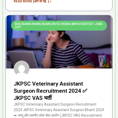
READ MORE [आगे भी पढ़ें...] »
BDS/BAMS/BHMS/BUMS/BVSC/BSMS/BNYS/DENTIST JOBS
LIST
JKPSC Veterinary Assistant
Surgeon Recruitment 2024 ✅
JKPSC VAS भर्ती
JKPSC Veterinary Assistant Surgeon Recruitment
2024 JKPSC Veterinary Assistant Surgeon Bharti 2024
➥ जम्मू और कश्मीर लोक सेवा आयोग (JKPSC VAS Recruitment