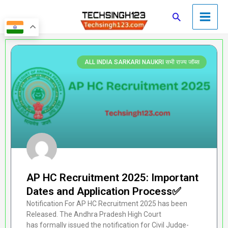
Skip
Main
Search
to
Men
content
Page
Page
Page
Page
Page
ALL INDIA SARKARI NAUKRI सभी राज्य जॉब्स
AP HC Recruitment 2025: Important
Dates and Application Process✅
Notification For AP HC Recruitment 2025 has been
Released. The Andhra Pradesh High Court
has formally issued the notification for Civil Judge-