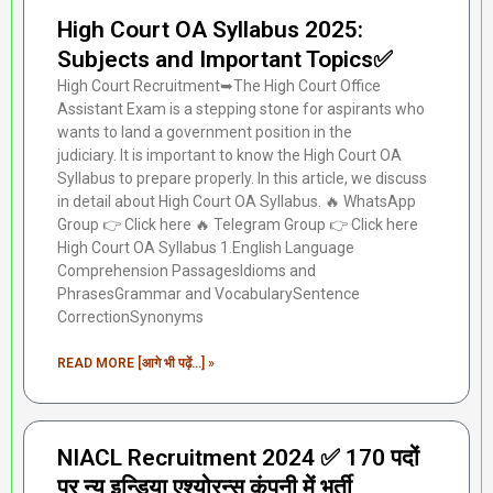
High Court OA Syllabus 2025:
Subjects and Important Topics✅
High Court Recruitment➥The High Court Office
Assistant Exam is a stepping stone for aspirants who
wants to land a government position in the
judiciary. It is important to know the High Court OA
Syllabus to prepare properly. In this article, we discuss
in detail about High Court OA Syllabus. 🔥 WhatsApp
Group 👉 Click here ‎️‍🔥 Telegram Group 👉 Click here
High Court OA Syllabus 1.English Language
Comprehension PassagesIdioms and
PhrasesGrammar and VocabularySentence
CorrectionSynonyms
READ MORE [आगे भी पढ़ें...] »
NIACL Recruitment 2024 ✅ 170 पदों
पर न्यू इन्डिया एश्योरन्स कंपनी में भर्ती