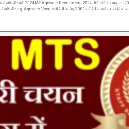
्स अग्निवीर भर्ती 2024 IAF Agniveer Recruitment 2024 IAF अग्निवीर वायु भर्ती 
्निवीर वायु [Agniveer Vayu] भर्ती रैली के लिए 2,000 पदों के लिए आवेदन आमंत्रित क