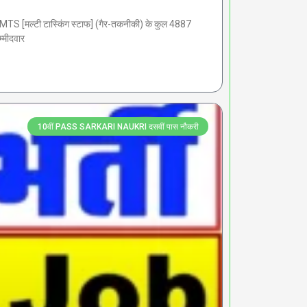
[मल्टी टास्किंग स्टाफ] (गैर-तकनीकी) के कुल 4887
्मीदवार
10वीं PASS SARKARI NAUKRI दसवीं पास नौकरी