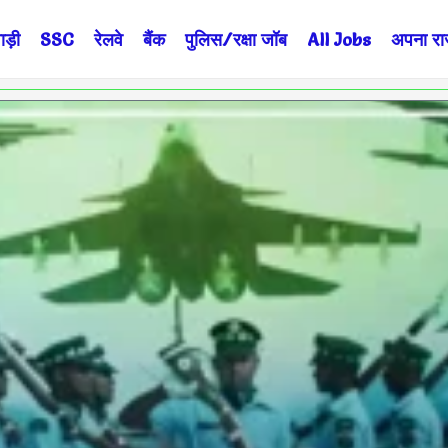
ड़ी
SSC
रेलवे
बैंक
पुलिस/रक्षा जॉब
All Jobs
अपना राज्
Page
Page
Page
Page
Page