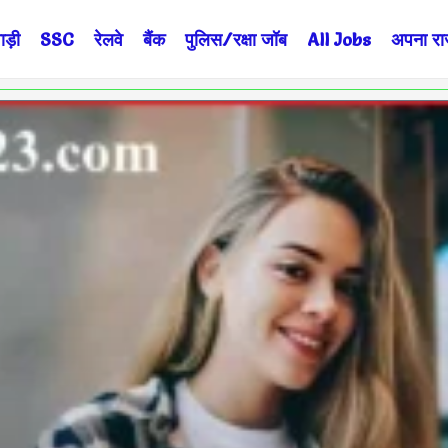
ड़ी
SSC
रेलवे
बैंक
पुलिस/रक्षा जॉब
All Jobs
अपना राज्
Page
Page
Page
Page
Page