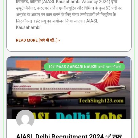
लिमिटेड, कौशांबी (AIASL Kausahambi Vacancy 2024) द्वारा
ड्यूटी मैनेजर, कस्टमर सर्विस एग्जीक्यूटिव और विभिन्न के कुल 63 पदों पर
अनुबंध के आधार पर काम करने के लिए योग्य उम्मीदवारों की नियुक्ति के
लिए वॉक-इन इंटरव्यू का आयोजन किया जाएगा। AIASL
Kausahambi
READ MORE [आगे भी पढ़ें...] »
10वीं PASS SARKARI NAUKRI दसवीं पास नौकरी
AIASL Delhi Recruitment 2024 ✅ एयर