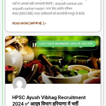
यहाँ पर आपको सही जानकारी मिलेगी। anpadh sarkari job
anpadh sarkari naukri: नगर सेवा आयोग पश्चिम
बंगाल (MSCWB) पात्र उम्मीदवारों को कंजरवेंसी मजदूर के 858
READ MORE [आगे भी पढ़ें...] »
LAST DATE REMINDER आवेदन की अंतिम तिथि
HPSC Ayush Vibhag Recruitment
2024 ✅ आयुष विभाग हरियाणा में भर्ती