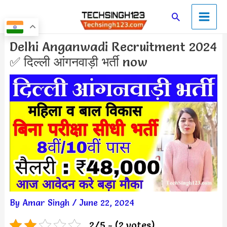
Skip
Main
Search
to
Men
content
Post
Delhi Anganwadi Recruitment 2024
navigation
✅ दिल्ली आंगनवाड़ी भर्ती now
By
Amar Singh
/
June 22, 2024
2/5 - (2 votes)