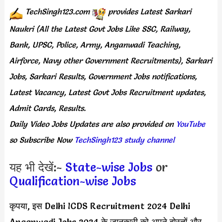
TechSingh123.com
provides
Latest Sarkari
Naukri (All the Latest Govt Jobs Like SSC, Railway,
Bank, UPSC, Police, Army, Anganwadi Teaching,
Airforce, Navy other Government Recruitments), Sarkari
Jobs, Sarkari Results, Government Jobs notifications,
Latest Vacancy, Latest Govt Jobs Recruitment updates,
Admit Cards, Results.
Daily
Video Jobs Updates
are
also
provided on
YouTube
so Subscribe Now
TechSingh123 study channel
यह भी देखें:-
State-wise Jobs
or
Qualification-wise Jobs
कृपया, इस Delhi ICDS Recruitment 2024 Delhi
Anganwadi Jobs 2024 के जानकारी को अपने दोस्तों और