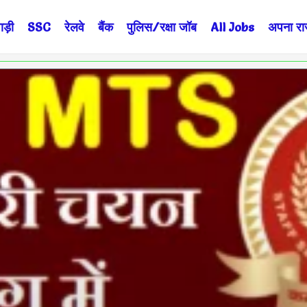
ड़ी
SSC
रेलवे
बैंक
पुलिस/रक्षा जॉब
All Jobs
अपना राज्
Page
Page
Page
Page
Page