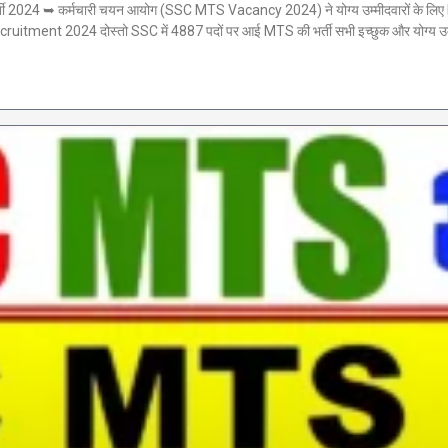
➥ कर्मचारी चयन आयोग (SSC MTS Vacancy 2024) ने योग्य उम्मीदवारों के लिए MTS 
ruitment 2024 दोस्तो SSC में 4887 पदों पर आई MTS की भर्ती सभी इच्छुक और योग्य उम