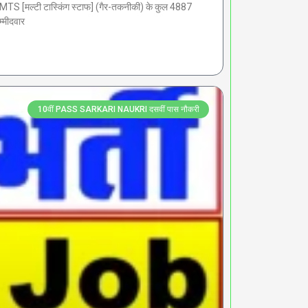
[मल्टी टास्किंग स्टाफ] (गैर-तकनीकी) के कुल 4887
्मीदवार
10वीं PASS SARKARI NAUKRI दसवीं पास नौकरी