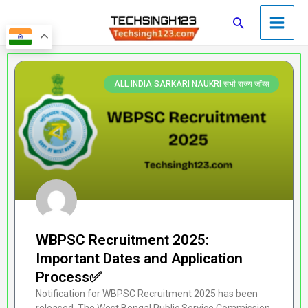
Skip
Main
Search
to
Men
content
Page
Page
Page
Page
Page
ALL INDIA SARKARI NAUKRI सभी राज्य जॉब्स
WBPSC Recruitment 2025:
Important Dates and Application
Process✅
Notification for WBPSC Recruitment 2025 has been