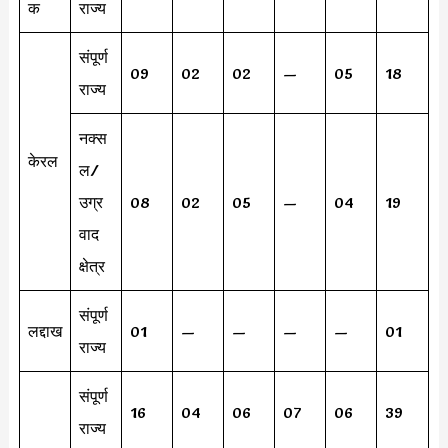
क
राज्य
संपूर्ण
09
02
02
—
05
18
राज्य
नक्स
केरल
ल/
उग्र
08
02
05
—
04
19
वाद
क्षेत्र
संपूर्ण
लद्दाख
01
—
—
—
—
01
राज्य
संपूर्ण
16
04
06
07
06
39
राज्य