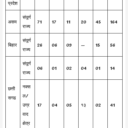
प्रदेश
संपूर्ण
असम
71
17
11
20
45
164
राज्य
संपूर्ण
बिहार
26
06
09
—
15
56
राज्य
संपूर्ण
06
01
02
04
01
14
राज्य
नक्स
छत्ती
ल/
सगढ
उग्र
17
04
05
१३
02
41
वाद
क्षेत्र