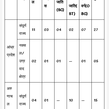
ल
जाति
स
जाति
(
वर्ग(O
(SC)
ST)
BC)
संपूर्ण
11
03
04
02
07
27
राज्य
नक्स
आंध्र
ल/
प्रदेश
उग्र
02
01
01
—
01
05
वाद
क्षेत्र
अरु
णाच
संपूर्ण
04
01
—
10
—
15
ल
राज्य