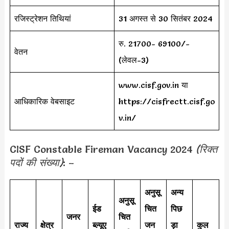
रजिस्ट्रेशन तिथियां
31 अगस्त से 30 सितंबर 2024
रु. 21700- 69100/-
वेतन
(लेवल-3)
www.cisf.gov.in या
आधिकारिक वेबसाइट
https://cisfrectt.cisf.go
v.in/
CISF Constable Fireman Vacancy 2024
(रिक्त
पदों की संख्या)
: –
अनुसू
अन्य
अनुसू
ईड
चित
पिछ
जनर
चित
राज्य
क्षेत्र
ब्ल्यूए
जन
ड़ा
कुल