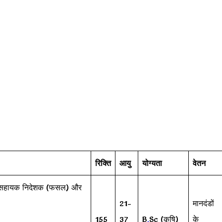
रिक्ति
आयु
योग्यता
वेतन
/ सहायक निदेशक (फसल) और
21-
मानदंडों
155
37
B
.
Sc (कृषि)
के