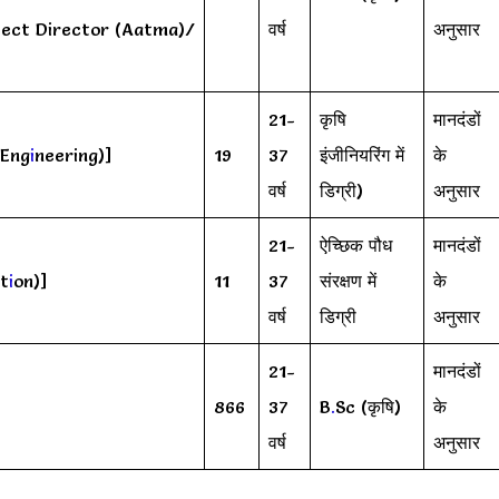
ect Director (Aatma)/
वर्ष
अनुसार
21-
कृषि
मानदंडों
 Eng
i
neering)]
19
37
इंजीनियरिंग में
के
वर्ष
डिग्री)
अनुसार
21-
ऐच्छिक पौध
मानदंडों
ct
i
on)]
11
37
संरक्षण में
के
वर्ष
डिग्री
अनुसार
21-
मानदंडों
866
37
B
.
Sc (कृषि)
के
वर्ष
अनुसार