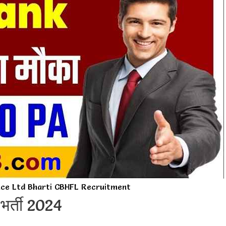
ce Ltd Bharti CBHFL Recruitment
 भर्ती 2024