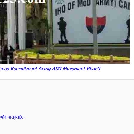
efence Recruitment Army ADG Movement Bharti
और पात्रता):-