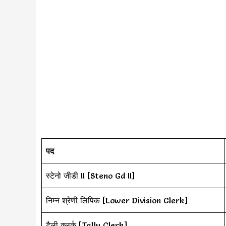
पद
स्टेनो जीडी II [Steno Gd II]
निम्न श्रेणी लिपिक [Lower Division Clerk]
टैली क्लर्क [Tally Clerk]