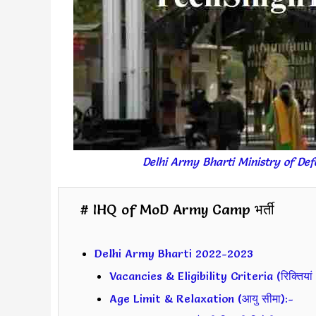
Delhi Army Bharti Ministry of D
# IHQ of MoD Army Camp भर्ती
Delhi Army Bharti 2022-2023
Vacancies & Eligibility Criteria (रिक्तियां 
Age Limit & Relaxation (आयु सीमा):-