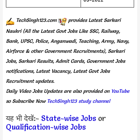
TechSingh123.com
provides
Latest Sarkari
Naukri (All the Latest Govt Jobs Like SSC, Railway,
Bank, UPSC, Police, Anganwadi, Teaching,
Army, Navy
,
Airforce & other Government Recruitments), Sarkari
Jobs, Sarkari Results,
Admit Cards,
Government Jobs
notifications, Latest Vacancy, Latest Govt Jobs
Recruitment updates.
Daily
Video Jobs Updates
are
also
provided on
YouTube
so Subscribe Now
TechSingh123 study channel
यह भी देखें:-
State-wise Jobs
or
Qualification-wise Jobs