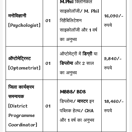
M.Phil
क्लिनिकल
साइकोलॉजी/ M. Phil
मनोविज्ञानी
16,090/-
01
रिहैबिलिटेशन
[Psychologist]
रुपये
साइकोलॉजी और 1 वर्ष
का अनुभव
ऑप्टोमेट्री में
डिग्री
या
ऑप्टोमेट्रिस्ट
9,840/-
01
डिप्लोमा
और 2 साल
[Optometrist]
रुपये
का अनुभव
जिला कार्यक्रम
MBBS/ BDS
समन्वयक
डिप्लोमा/
मास्टर
इन
18,460/-
[District
01
पब्लिक हेल्थ/ CHA
रुपये
Programme
और 1 वर्ष का अनुभव
Coordinator]