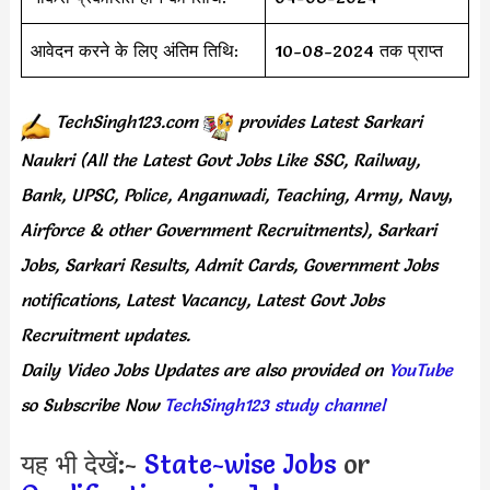
आवेदन करने के लिए अंतिम तिथि:
10-08-2024 तक प्राप्त
TechSingh123.com
provides
Latest Sarkari
Naukri (All the Latest Govt Jobs Like SSC, Railway,
Bank, UPSC, Police, Anganwadi, Teaching,
Army, Navy
,
Airforce & other Government Recruitments), Sarkari
Jobs, Sarkari Results,
Admit Cards,
Government Jobs
notifications, Latest Vacancy, Latest Govt Jobs
Recruitment updates.
Daily
Video Jobs Updates
are
also
provided on
YouTube
so Subscribe Now
TechSingh123 study channel
यह भी देखें:-
State-wise Jobs
or