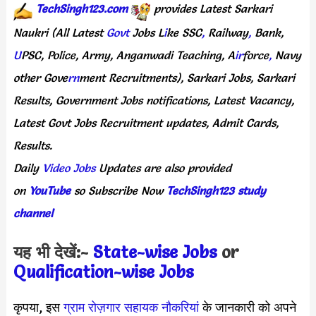
TechSingh123.com
provides
Latest
Sarkari
Naukri
(All
Latest
Govt
Jobs
L
i
ke
SSC
,
Railway
,
Bank,
U
PSC,
Police,
Army,
Anganwadi
Teaching,
A
ir
force
,
Navy
other
Gove
rn
ment
Recruitments),
Sarkari
Jobs,
Sarkari
Results,
Government
Jobs
notifications,
Latest
Vacancy,
Latest
Govt
Jobs
Recruitment
updates,
Admit
Cards,
Results.
Daily
Video Jobs
Updates
are
also
provided
on
YouTube
so
Subscribe
Now
TechSingh123 study
channel
यह भी देखें:-
State-wise Jobs
or
Qualification-wis
e Jobs
कृपया, इस
ग्राम रोज़गार सहायक नौकरियां
के जानकारी को अपने