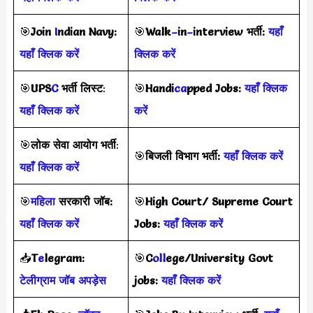
🎯
Join
I
ndian Navy:
🎯
Walk
–
in
–
interview
भर्ती
:
यहाँ
यहाँ क्लिक करें
क्लिक करें
🎯
UPS
C
भर्ती
लिस्ट
:
🎯
Handi
ca
pped Jobs:
यहाँ क्लिक
यहाँ क्लिक करें
करें
🎯
लोक सेवा आयोग भर्ती
:
🎯
बिजली विभाग भर्ती:
यहाँ क्लिक करें
यहाँ क्लिक करें
🎯
महिला
सरकारी जॉब:
🎯
High Court/ Supreme Court
यहाँ क्लिक करें
Jobs:
यहाँ क्लिक करें
📥
T
e
legram:
🎯
C
oll
ege/University Govt
टेलीग्राम जॉब अपड़ेस
jobs:
यहाँ क्लिक करें