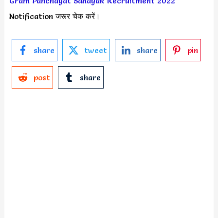
Gram Panchayat Sahayak Recruitment 2022
Notification जरूर चेक करें।
share
tweet
share
pin
post
share