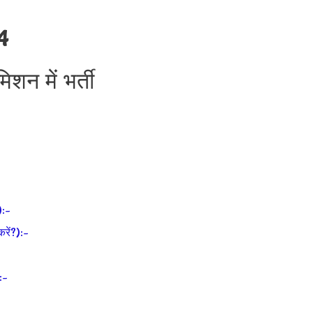
4
शन में भर्ती
:-
ें?):-
:-