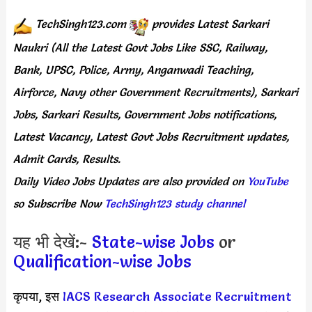
TechSingh123.com
provides
Latest Sarkari
Naukri (All the Latest Govt Jobs Like SSC, Railway,
Bank, UPSC, Police, Army, Anganwadi Teaching,
Airforce, Navy other Government Recruitments), Sarkari
Jobs, Sarkari Results, Government Jobs notifications,
Latest Vacancy, Latest Govt Jobs Recruitment updates,
Admit Cards, Results.
Daily
Video Jobs Updates
are
also
provided on
YouTube
so Subscribe Now
TechSingh123 study channel
यह भी देखें:-
State-wise Jobs
or
Qualification-wise Jobs
कृपया, इस
IACS Research Associate Recruitment