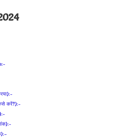
2024
a:-
िया):-
े करें?):-
):-
ांक):-
क):–