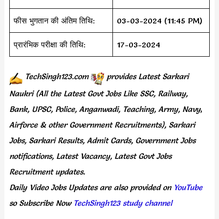
फीस भुगतान की अंतिम तिथि:
03-03-2024 (11:45 PM)
प्रारंभिक परीक्षा की तिथि:
17-03-2024
TechSingh123.com
provides
Latest Sarkari
Naukri (All the Latest Govt Jobs Like SSC, Railway,
Bank, UPSC, Police, Anganwadi, Teaching,
Army, Navy
,
Airforce & other Government Recruitments), Sarkari
Jobs, Sarkari Results,
Admit Cards,
Government Jobs
notifications, Latest Vacancy, Latest Govt Jobs
Recruitment updates.
Daily
Video Jobs Updates
are
also
provided on
YouTube
so Subscribe Now
TechSingh123 study channel