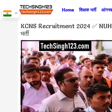
Skip
Home
शिक्षक भर्ती
आंगनवा
to
content
Post
KCNS Recruitment 2024 ✅ NUHM स
navigation
भर्ती