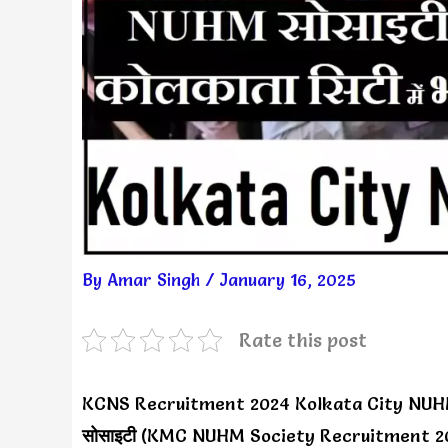
By
Amar Singh
/
January 16, 2025
Rate this post
KCNS Recruitment 2024 Kolkata City NUH
सोसाइटी
(KMC NUHM Society Recruitment 2024) मे