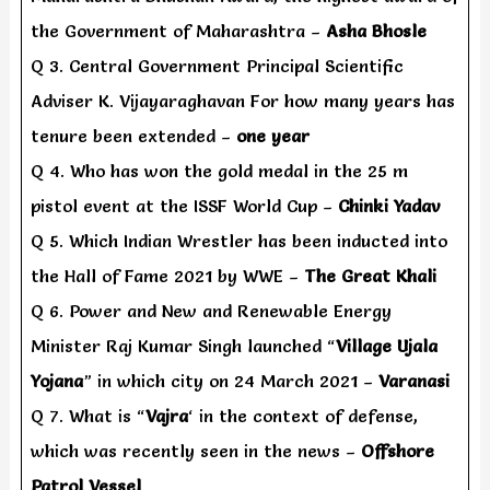
the Government of Maharashtra –
Asha Bhosle
Q 3. Central Government Principal Scientific
Adviser K. Vijayaraghavan For how many years has
tenure been extended –
one year
Q 4. Who has won the gold medal in the 25 m
pistol event at the ISSF World Cup –
Chinki Yadav
Q 5. Which Indian Wrestler has been inducted into
the Hall of Fame 2021 by WWE –
The Great Khali
Q 6. Power and New and Renewable Energy
Minister Raj Kumar Singh launched “
Village Ujala
Yojana
” in which city on 24 March 2021 –
Varanasi
Q 7. What is “
Vajra
‘ in the context of defense,
which was recently seen in the news –
Offshore
Patrol Vessel