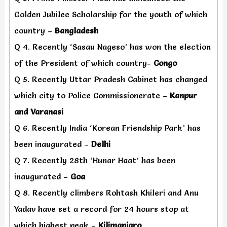
Golden Jubilee Scholarship for the youth of which
country –
Bangladesh
Q 4. Recently ‘Sasau Nageso’ has won the election
of the President of which country-
Congo
Q 5. Recently Uttar Pradesh Cabinet has changed
which city to Police Commissionerate –
Kanpur
and Varanasi
Q 6. Recently India ‘Korean Friendship Park’ has
been inaugurated –
Delhi
Q 7. Recently 28th ‘Hunar Haat’ has been
inaugurated –
Goa
Q 8. Recently climbers Rohtash Khileri and Anu
Yadav have set a record for 24 hours stop at
which highest peak –
Kilimanjaro