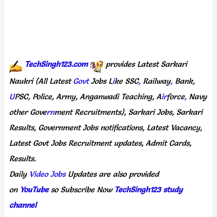
TechSingh123.com
provides
Latest
Sarkari
Naukri
(All
Latest
Govt
Jobs
L
i
ke
SSC
,
Railway
,
Bank,
U
PSC,
Police,
Army,
Anganwadi
Teaching,
A
ir
force
,
Navy
other
Gove
rn
ment
Recruitments),
Sarkari
Jobs,
Sarkari
Results,
Government
Jobs
notifications,
Latest
Vacancy,
Latest
Govt
Jobs
Recruitment
updates,
Admit
Cards,
Results.
Daily
Video Jobs
Updates
are
also
provided
on
YouTube
so
Subscribe
Now
TechSingh123 study
channel