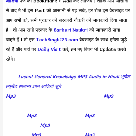
आडियो
पेज को Bookmark मे Add कर लीजिये। ताकि आप आसानी
से बाद मे भी इस Post को आसानी से पढ़ सके, हर रोज इस वेबसाइट पर
आप सभी को, सभी प्रकार की सरकारी नौकरी की जानकारी दिया जाता
है। तो आप सभी प्रकार के
Sarkari Naukri
की जानकारी पाना
चाहते हैं l तो इस
TechSingh123.com
वेबसाइट के साथ हमेशा जुड़े
रहे हैं और यहां पर
Daily Visit
करें, हम नए विषय भी Update करते
रहेंगे।
Tags:
Lucent General Knowledge MP3 Audio in Hindi
भूगोल
ल्यूसेंट सामान्य ज्ञान आडियो सुने
Lucent General Knowledge
Mp3
Audio Download Lucent GK All Subjects
Mp3
Audio
Notes In Hindi Lucent General Knowledge in Hindi Lucent
Gk Audio
Mp3
Lucent Geography in
Mp3
Audio Lucent
GK All Subjects
Mp3
Audio Notes In Hindi लूसेंट सामान्य ज्ञान
सभी विषयों के
Mp3
ऑडियो lucent audio
Mp3
download in