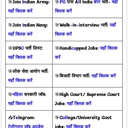
🎯
Join I
n
dian Army:
🎯
PG
पास A
l
l India
बंपर
भर्ती-
यहाँ
यहाँ क्लिक करें
क्लिक करें
🎯
Join
I
ndian Navy:
🎯
Walk
–
in
–
interview
भर्ती
:
यहाँ
यहाँ क्लिक करें
क्लिक करें
🎯
UPS
C
भर्ती
लिस्ट
:
🎯
Handi
ca
pped Jobs:
यहाँ क्लिक
यहाँ क्लिक करें
करें
🎯
लोक सेवा आयोग भर्ती
:
🎯
बिजली विभाग भर्ती:
यहाँ क्लिक करें
यहाँ क्लिक करें
🎯
महिला
सरकारी जॉब:
🎯
High Court/ Supreme Court
यहाँ क्लिक करें
Jobs:
यहाँ क्लिक करें
📥
T
e
legram:
🎯
C
oll
ege/University Govt
टेलीग्राम जॉब अपड़ेस
jobs:
यहाँ क्लिक करें