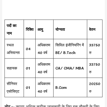
पदों का
रिक्ति
आयु
योग्यता
वेतन
नाम
स्थल
अधिकतम
सिविल इंजीनियरिंग में
33750
04
अभियान्ता
40 वर्ष
BE/ B.Tech
रु
अधिकतम
33750
सहायक
01
CA/ CMA/ MBA
40 वर्ष
रु
सीनियर
अधिकतम
20250
01
B.Com
एसोसिएट
40 वर्ष
रु
नोट :-
कृपया अधिक सटीक जानकारी के लिए इस नौकरी के लिए