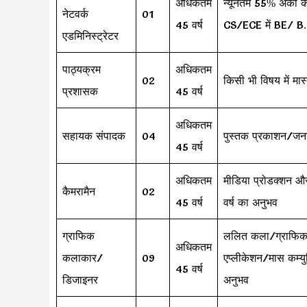
अधिकतम
न्यूनतम 55% अंकों
नेटवर्क
01
45 वर्ष
CS/ECE में BE/ B
.
एडमिनिस्ट्रेटर
पाठ्यक्रम
अधिकतम
02
किसी भी विषय में मास्
प्रशासक
45 वर्ष
अधिकतम
सहायक संपादक
04
पुस्तक प्रकाशन/जनसं
45 वर्ष
अधिकतम
मीडिया प्रोडक्शन और
कैमरामैन
02
45 वर्ष
वर्ष का अनुभव
ग्राफिक
ललित कला/ग्राफिक ड
अधिकतम
कलाकार/
09
एप्लीकेशन/मास कम्यु
45 वर्ष
डिजाइनर
अनुभव