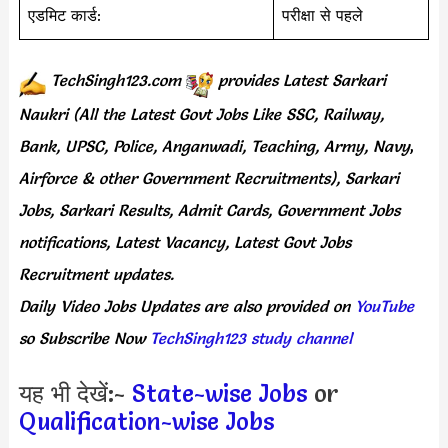
एडमिट कार्ड:
परीक्षा से पहले
TechSingh123.com
provides
Latest Sarkari
Naukri (All the Latest Govt Jobs Like SSC, Railway,
Bank, UPSC, Police, Anganwadi, Teaching,
Army, Navy
,
Airforce & other Government Recruitments), Sarkari
Jobs, Sarkari Results,
Admit Cards,
Government Jobs
notifications, Latest Vacancy, Latest Govt Jobs
Recruitment updates.
Daily
Video Jobs Updates
are
also
provided on
YouTube
so Subscribe Now
TechSingh123 study channel
यह भी देखें:-
State-wise Jobs
or
Qualification-wise Jobs