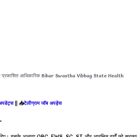
लिए प्रकाशित आधिकारिक Bihar Swastha Vibhag State Health
 अपडेट्स
||
📥
टेलीग्राम जॉब अपड़ेस
-
चाहिए। इसके अलावा OBC, EWS
,
SC, ST और आरक्षित वर्गों को सरका