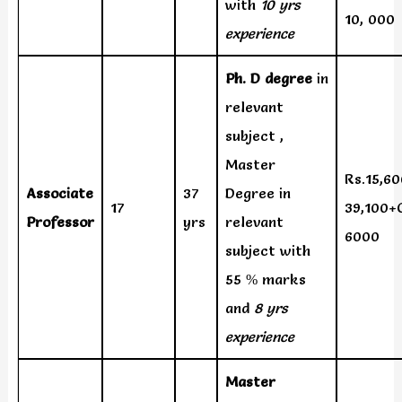
with
10 yrs
10, 000
experience
Ph. D degree
in
relevant
subject ,
Master
Rs.15,60
Associate
37
Degree in
17
39,100+
Professor
yrs
relevant
6000
subject with
55 % marks
and
8 yrs
experience
Master