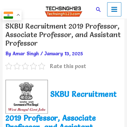
Skip
Main
Search
to
Men
content
Post
SKBU Recruitment 2019 Professor,
navigation
Associate Professor, and Assistant
Professor
By
Amar Singh
/
January 13, 2025
Rate this post
SKBU Recruitment
2019 Professor, Associate