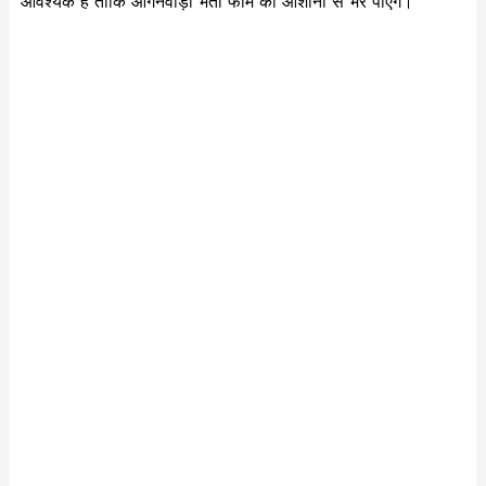
आवश्यक है ताकि आंगनवाड़ी भर्ती फॉर्म को आशानी से भर पाएंगे।