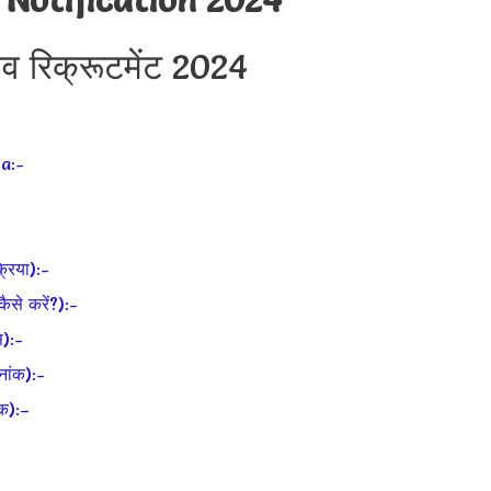
व रिक्रूटमेंट 2024
a:-
िया):-
े करें?):-
):-
ांक):-
क):–