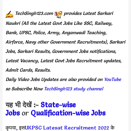
TechSingh123.com
provides
Latest Sarkari
Naukri (All the Latest Govt Jobs Like SSC, Railway,
Bank, UPSC, Police, Army, Anganwadi Teaching,
Airforce, Navy other Government Recruitments), Sarkari
Jobs, Sarkari Results, Government Jobs notifications,
Latest Vacancy, Latest Govt Jobs Recruitment updates,
Admit Cards, Results.
Daily
Video Jobs Updates
are
also
provided on
YouTube
so Subscribe Now
TechSingh123 study channel
यह भी देखें :-
State-wise
Jobs
or
Quali
fication-wise Jobs
कृपया, इस
UKPSC Latesat Recruitment 2022
के