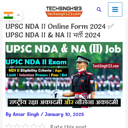
Skip
Main
Search
to
Men
content
Post
UPSC NDA II Online Form 2024 ✅
navigation
UPSC NDA II & NA II भर्ती 2024
By
Amar Singh
/
January 10, 2025
Rate this post