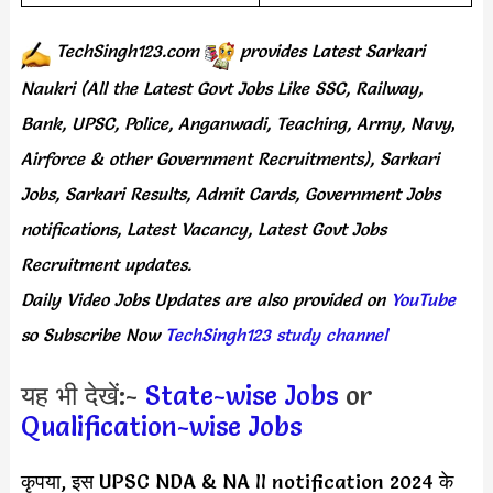
TechSingh123.com
provides
Latest Sarkari
Naukri (All the Latest Govt Jobs Like SSC, Railway,
Bank, UPSC, Police, Anganwadi, Teaching,
Army, Navy
,
Airforce & other Government Recruitments), Sarkari
Jobs, Sarkari Results,
Admit Cards,
Government Jobs
notifications, Latest Vacancy, Latest Govt Jobs
Recruitment updates.
Daily
Video Jobs Updates
are
also
provided on
YouTube
so Subscribe Now
TechSingh123 study channel
यह भी देखें:-
State-wise Jobs
or
Qualification-wise Jobs
कृपया, इस UPSC NDA & NA II notification 2024 के