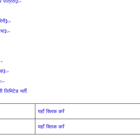
पात्रता):-
गी):-
या):-
:-
ंक):-
):–
ी लिमिटेड भर्ती
यहाँ क्लिक करें
यहाँ क्लिक करें