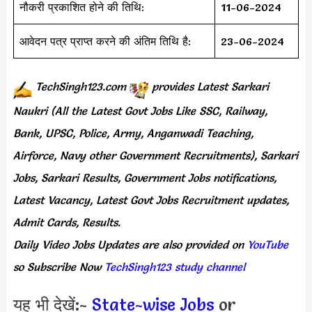
नौकरी प्रकाशित होने की तिथि:
11-06-2024
आवेदन पत्र प्राप्त करने की अंतिम तिथि है:
23-06-2024
TechSingh123.com
provides
Latest Sarkari
Naukri (All the Latest Govt Jobs Like SSC, Railway,
Bank, UPSC, Police, Army, Anganwadi Teaching,
Airforce, Navy other Government Recruitments), Sarkari
Jobs, Sarkari Results, Government Jobs notifications,
Latest Vacancy, Latest Govt Jobs Recruitment updates,
Admit Cards, Results.
Daily
Video Jobs Updates
are
also
provided on
YouTube
so Subscribe Now
TechSingh123 study channel
यह भी देखें:-
State-wise Jobs
or