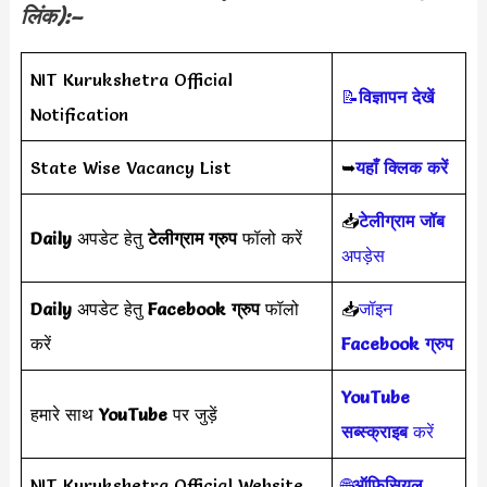
लिंक):–
NIT Kurukshetra Official
📝
विज्ञापन देखें
Notification
State Wise Vacancy List
➥
यहाँ क्लिक करें
📥
टेलीग्राम जॉब
Daily
अपडेट हेतु
टेलीग्राम ग्रुप
फॉलो करें
अपड़ेस
Daily
अपडेट हेतु
Facebook ग्रुप
फॉलो
📥
जॉइन
करें
Facebook ग्रुप
YouTube
हमारे साथ
YouTube
पर जुड़ें
सब्स्क्राइब
करें
NIT Kurukshetra Official Website
🌐
ऑफिसियल