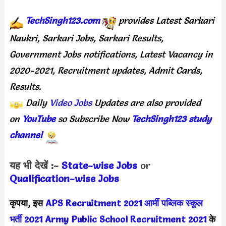
TechSingh123.com
provides Latest Sarkari
Naukri, Sarkari Jobs, Sarkari Results,
Government Jobs notifications, Latest Vacancy in
2020-2021, Recruitment updates, Admit Cards,
Results.
Daily
Video Jobs
Updates are also provided
on
YouTube
so Subscribe Now
TechSingh123 study
channel
यह भी देखें :-
State-wise Jo
bs
or
Qualification-wise Jobs
कृपया, इस
APS Recruitment 2021
आर्मी पब्लिक स्कूल
भर्ती 2021
Army Public School Recruitment 2021
के