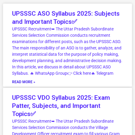
l
c
i
u
n
m
n
e
e
t
t
k
b
t
P
P
P
P
g
b
t
u
e
l
e
UPSSSC ASO Syllabus 2025: Subjects
a
a
a
a
r
o
e
b
d
r
r
and Important Topics✅
a
o
r
e
i
e
g
g
g
g
UPSSSC Recruitment➥ The Uttar Pradesh Subordinate
m
k
n
s
Services Selection Commission conducts recruitment
e
e
e
e
t
examinations for different posts, such as the UPSSSC ASO.
The main responsibility of an ASO is to gather, analyze, and
interpret statistical data for the purpose of policy making,
development planning, and administrative decision making.
In this article, we discuss in detail about UPSSSC ASO
Syllabus. 🔥 WhatsApp Group👉 Click here‎️‍🔥 Telegram
READ MORE »
UPSSSC VDO Syllabus 2025: Exam
Patter, Subjects, and Important
Topics✅
UPSSSC Recruitment➥ The Uttar Pradesh Subordinate
Services Selection Commission conducts the Village
Development Officer recruitment exam to fill various Gram