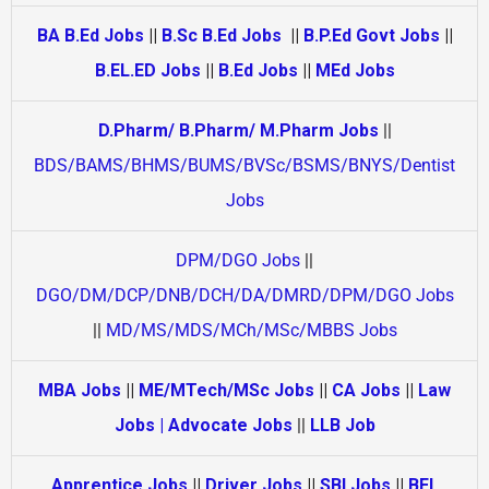
BA B.Ed Jobs
||
B.Sc B.Ed Jobs
||
B.P.Ed Govt Jobs
||
B.EL.ED Jobs
||
B.Ed Jobs
||
MEd Jobs
D.Pharm/ B.Pharm/ M.Pharm Jobs
||
BDS/BAMS/BHMS/BUMS/BVSc/BSMS/BNYS/Dentist
Jobs
DPM/DGO Jobs
||
DGO/DM/DCP/DNB/DCH/DA/DMRD/DPM/DGO Jobs
||
MD/MS/MDS/MCh/MSc/MBBS Jobs
MBA Jobs
||
ME/MTech/MSc Jobs
||
CA Jobs
||
Law
Jobs | Advocate Jobs
||
LLB Job
Apprentice Jobs
||
Driver Jobs
||
SBI Jobs
||
BEL