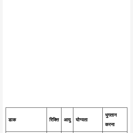
भुगतान
डाक
रिक्ति
आयु
योग्यता
करना