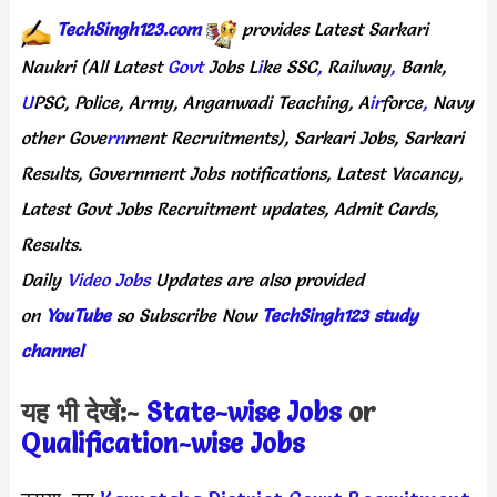
TechSingh123.com
provides
Latest
Sarkari
Naukri
(All
Latest
Govt
Jobs
L
i
ke
SSC
,
Railway
,
Bank,
U
PSC,
Police,
Army,
Anganwadi
Teaching,
A
ir
force
,
Navy
other
Gove
rn
ment
Recruitments),
Sarkari
Jobs,
Sarkari
Results,
Government
Jobs
notifications,
Latest
Vacancy,
Latest
Govt
Jobs
Recruitment
updates,
Admit
Cards,
Results.
Daily
Video Jobs
Updates
are
also
provided
on
YouTube
so
Subscribe
Now
TechSingh123 study
channel
यह भी देखें:-
State-wise Jobs
or
Qualification-wis
e Jobs