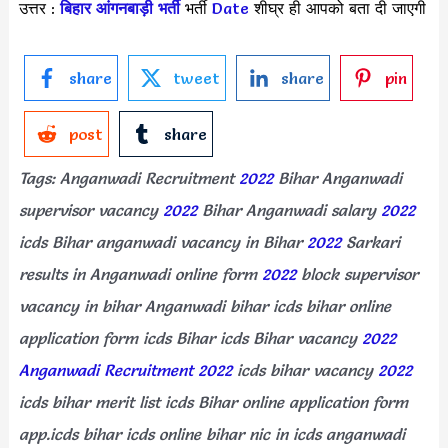
उत्तर :
बिहार आंगनबाड़ी भर्ती
भर्ती
Date
शीघ्र ही आपको बता दी जाएगी
share
tweet
share
pin
post
share
Tags: Anganwadi Recruitment
2022
Bihar Anganwadi
supervisor vacancy
2022
Bihar Anganwadi salary
2022
icds Bihar anganwadi vacancy in Bihar
2022
Sarkari
results in Anganwadi online form
2022
block supervisor
vacancy in bihar Anganwadi bihar icds bihar online
application form icds Bihar icds Bihar vacancy
2022
Anganwadi Recruitment 2022
icds bihar vacancy
2022
icds bihar merit list icds Bihar online application form
app.icds bihar icds online bihar nic in icds anganwadi