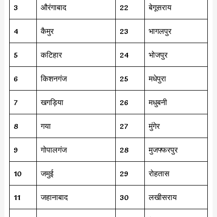
3
औरंगाबाद
22
बेगूसराय
4
कैमुर
23
भागलपुर
5
कटिहार
24
भोजपुर
6
किशनगंज
25
मधेपुरा
7
खगड़िया
26
मधुबनी
8
गया
27
मुंगेर
9
गोपालगंज
28
मुजफ्फरपुर
10
जमुई
29
रोहतास
11
जहानाबाद
30
लखीसराय