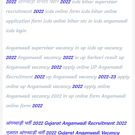
2022
आंगनबाड़ी मानदेय बिहार
2022
icds bihar supervisor
recruitment
2022
icds online form icds bihar online
application form icds online bihar nic in icds anganwadi
icds login
Anganwadi supervisor vacancy in up icds up vacancy
2022
Anganwadi vacancy
2022
in up Sarkari result up
Anganwadi vacancy
2022
apply online UP Anganwadi
Recruitment
2022
up Anganwadi vacancy
2022-23
apply
online up Anganwadi vacancy
2022
apply online
Anganwadi vacancy 2022 in up online form Anganwadi
online form
2022
आंगनवाड़ी भर्ती 2022
Gujarat Anganwadi Recruitment 2022
गुजरात आंगनवाड़ी भर्ती 2022
Gujarat Anganwadi Vacancy