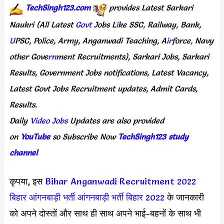
TechSingh123.com
provides
Latest
Sarkari
Naukri
(All
Latest
Govt
Jobs
L
i
ke
SSC
,
Railway
,
Bank,
U
PSC,
Police,
Army,
Anganwadi
Teaching,
A
ir
force
,
Navy
other
Gove
rn
ment
Recruitments),
Sarkari
Jobs,
Sarkari
Results,
Government
Jobs
notifications,
Latest
Vacancy,
Latest
Govt
Jobs
Recruitment
updates,
Admit
Cards,
Results.
Daily
Video Jobs
Updates
are
also
provided
on
YouTube
so
Subscribe
Now
TechSingh123 study
channel
कृपया, इस
Bihar Anganwadi Recruitment 2022
बिहार आंगनबाड़ी भर्ती
आंगनबाड़ी भर्ती बिहार 2022
के जानकारी
को अपने दोस्तों और साथ ही साथ अपने भाई-बहनों के साथ भी