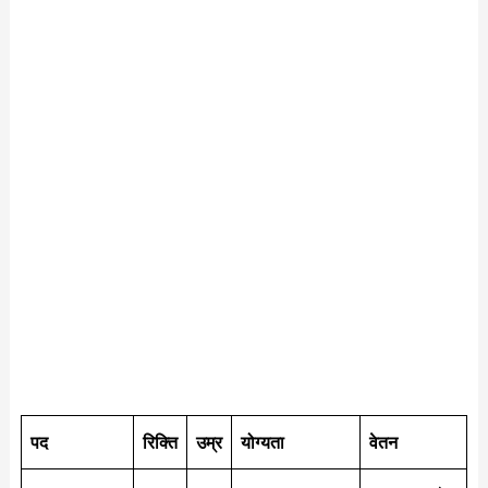
पद
रिक्ति
उम्र
योग्यता
वेतन