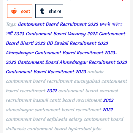
post
share
Tags:
Cantonment Board Recruitment 2023 छावनी परिषद
भर्ती 2023 Cantonment Board Vacancy 2023 Cantonment
Boa
rd Bharti 2023
CB Deolali Recruitment 2023
Ahmednagar Cantonment Board Recruitment 2023-
2023
Cantonment Board Ahmednagar Recruitment 2023
Cantonment Board Recruitment 2023
ambala
cantonment board recruitment aurangabad cantonment
board recruitment
2022
cantonment board varanasi
recruitment kasauli cantt board recruitment
2022
ahmednagar cantonment board recruitment
2022
cantonment board safaiwala salary cantonment board
dalhousie cantonment board hyderabad jobs