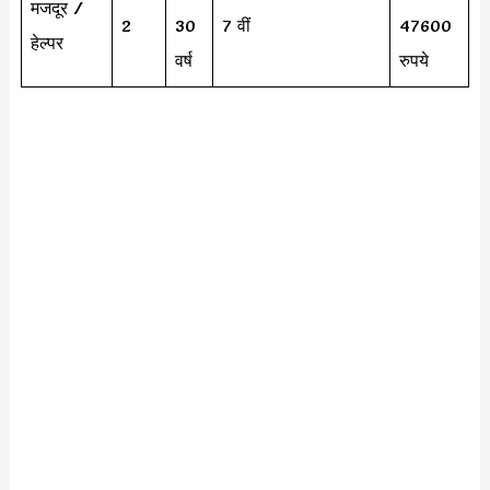
मजदूर /
2
30
7 वीं
47600
हेल्पर
वर्ष
रुपये