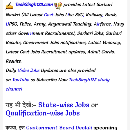
TechSingh123.com
provides
Latest
Sarkari
Naukri
(All
Latest
Govt
Jobs
L
i
ke
SSC
,
Railway
,
Bank,
U
PSC,
Police,
Army,
Anganwadi
Teaching,
A
ir
force
,
Navy
other
Gove
rn
ment
Recruitments),
Sarkari
Jobs,
Sarkari
Results,
Government
Jobs
notifications,
Latest
Vacancy,
Latest
Govt
Jobs
Recruitment
updates,
Admit
Cards,
Results.
Daily
Video Jobs
Updates
are
also
provided
on
YouTube
so
Subscribe
Now
TechSingh123 study
channel
यह भी देखें:-
State-wise Jobs
or
Qualification-wise Jobs
कृपया, इस
Cantonment Board Deolali
upcoming