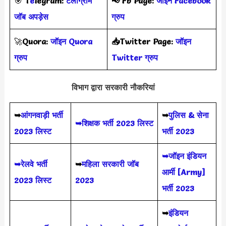
🎯
T
e
legram:
टेलीग्राम
📢
Fb Page:
जॉइन Facebook
जॉब अपड़ेस
ग्रुप
🚀
Quora:
जॉइन Quora
📥Twitter Page:
जॉइन
ग्रुप
Twitter ग्रुप
विभाग द्वारा सरकारी नौकरियां
➥
आंगनवाड़ी भर्ती
➥
पुलिस & सेना
➥शिक्षक भर्ती 2023 लिस्ट
2023 लिस्ट
भर्ती 2023
➥जॉइन इंडियन
➥रेलवे भर्ती
➥
महिला सरकारी जॉब
आर्मी [Army]
2023 लिस्ट
2023
भर्ती 2023
➥
इंडियन