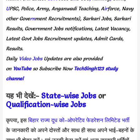
U
PSC,
Police,
Army,
Anganwadi
Teaching,
A
ir
force
,
Navy
other
Gove
rn
ment
Recruitments),
Sarkari
Jobs,
Sarkari
Results,
Government
Jobs
notifications,
Latest
Vacancy,
Latest
Govt
Jobs
Recruitment
updates,
Admit
Cards,
Results.
Daily
Video Jobs
Updates
are
also
provided
on
YouTube
so
Subscribe
Now
TechSingh123 study
channel
यह भी देखें:-
State-wise Jobs
or
Qualification-wis
e Jobs
कृपया, इस
बिहार राज्य दूध को-ओपरेटिव फेडरेशन लिमिटेड
भर्ती
के जानकारी को अपने दोस्तों और साथ ही साथ अपने भाई-बहनों के