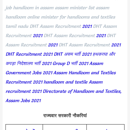
job handloom in assam assam minister list assam
handloom online minister for handlooms and textiles
tamil nadu
DHT Assam Recruitment
2021
DHT Assam
Recruitment
2021
DHT Assam Recruitment
2021
DHT
Assam Recruitment
2021
DHT Assam Recruitment
2021
DHT Recruitment 2021
DHT असम भर्ती 2021
हथकरघा और
कपड़ा निदेशालय भर्ती 2021
Group D भर्ती 2021
Assam
Government Jobs 2021
Assam Handloom and Textiles
Recruitment 2021
handloom and textile Assam
recruitment 2021
Directorate of Handloom and Textiles,
Assam Jobs 2021
राज्यवार सरकारी नौकरियां