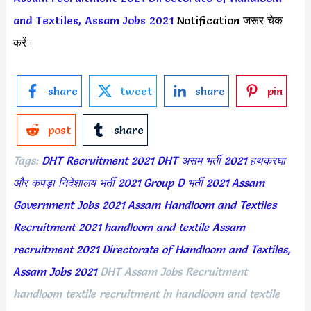
and Textiles, Assam Jobs 2021
Notification जरूर चेक
करें।
share
tweet
share
pin
post
share
Tags:
DHT Recruitment 2021
DHT असम भर्ती 2021
हथकरघा
और कपड़ा निदेशालय भर्ती 2021
Group D भर्ती 2021
Assam
Government Jobs 2021
Assam Handloom and Textiles
Recruitment 2021
handloom and textile Assam
recruitment 2021
Directorate of Handloom and Textiles,
Assam Jobs 2021
DHT Assam Jobs Recruitment
handloom textile recruitment in handloom and textile