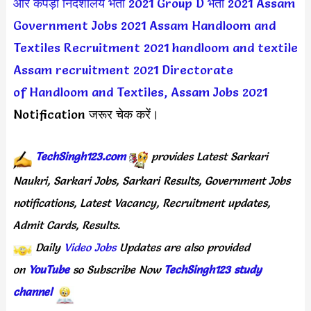
और कपड़ा निदेशालय भर्ती 2021
Group D भर्ती 2021
Assam
Government Jobs 2021
Assam Handloom and
Textiles Recruitment 2021
handloom and textile
Assam recruitment 2021
Directorate
of Handloom and Textiles, Assam Jobs 2021
Notification जरूर चेक करें।
TechSingh123.com
provides Latest Sarkari
Naukri, Sarkari Jobs, Sarkari Results, Government Jobs
notifications, Latest Vacancy, Recruitment updates,
Admit Cards, Results.
Daily
Video Jobs
Updates are also provided
on
YouTube
so Subscribe Now
TechSingh123 study
channel