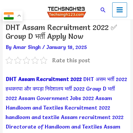
Skip
Main
Search
to
Men
content
Post
DHT Assam Recruitment 2022 ✅
navigation
Group D भर्ती Apply Now
By
Amar Singh
/
January 18, 2025
Rate this post
DHT Assam Recruitment 2022
DHT असम भर्ती 2022
हथकरघा और कपड़ा निदेशालय भर्ती 2022
Group D भर्ती
2022
Assam Government Jobs 2022
Assam
Handloom and Textiles Recruitment 2022
handloom and textile Assam recruitment 2022
Directorate of Handloom and Textiles Assam