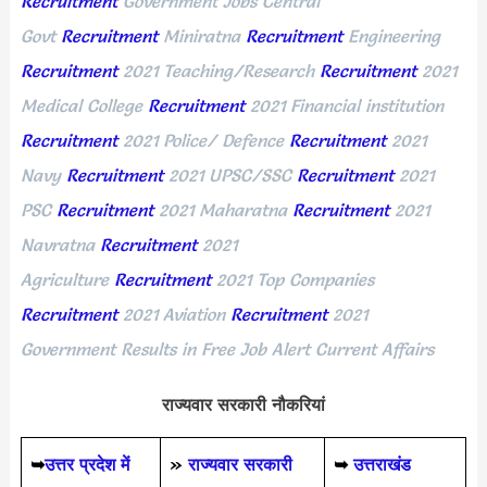
Recruitment
Government Jobs Central
Govt
Recruitment
Miniratna
Recruitment
Engineering
Recruitment
2021 Teaching/Research
Recruitment
2021
Medical College
Recruitment
2021 Financial institution
Recruitment
2021 Police/ Defence
Recruitment
2021
Navy
Recruitment
2021 UPSC/SSC
Recruitment
2021
PSC
Recruitment
2021 Maharatna
Recruitment
2021
Navratna
Recruitment
2021
Agriculture
Recruitment
2021 Top Companies
Recruitment
2021 Aviation
Recruitment
2021
Government Results in Free Job Alert Current Affairs
राज्यवार सरकारी नौकरियां
➥
उत्तर प्रदेश में
»
राज्यवार सरकारी
➥
उत्तराखंड