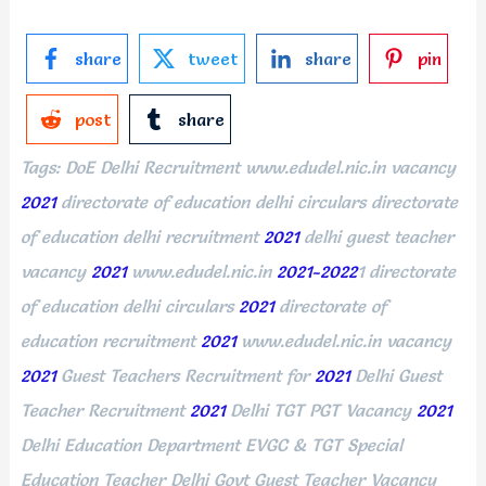
share
tweet
share
pin
post
share
Tags: DoE Delhi Recruitment www.edudel.nic.in vacancy
2021
directorate of education delhi circulars directorate
of education delhi recruitment
2021
delhi guest teacher
vacancy
2021
www.edudel.nic.in
2021-2022
1 directorate
of education delhi circulars
2021
directorate of
education recruitment
2021
www.edudel.nic.in vacancy
2021
Guest Teachers Recruitment for
2021
Delhi Guest
Teacher Recruitment
2021
Delhi TGT PGT Vacancy
2021
Delhi Education Department EVGC & TGT Special
Education Teacher Delhi Govt Guest Teacher Vacancy