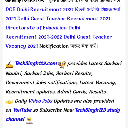
ऑनलाइन आवेदन करें
। कृपया आवेदन करने से पहले ऑफीशियल
DOE Delhi Recruitment 2021
दिल्ली अतिथि शिक्षक भर्ती
2021
Delhi Guest Teacher Recruitment 2021
Directorate of Education Delhi
Recruitment 2021-2022
Delhi Guest Teacher
Vacancy 2021
Notification जरूर चेक करें।
TechSingh123.com
provides Latest Sarkari
Naukri, Sarkari Jobs, Sarkari Results,
Government Jobs notifications, Latest Vacancy,
Recruitment updates, Admit Cards, Results.
Daily
Video Jobs
Updates are also provided
on
YouTube
so Subscribe Now
TechSingh123 study
channel