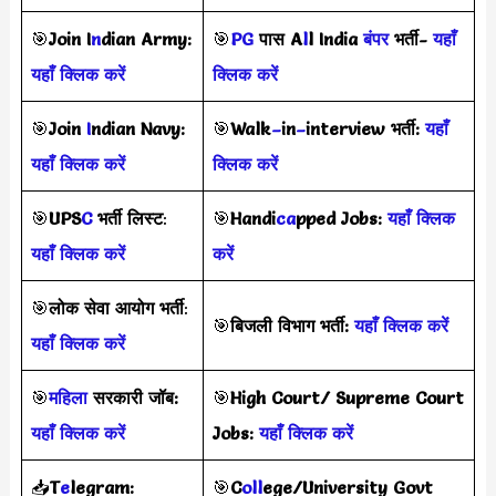
🎯
Join I
n
dian Army:
🎯
PG
पास A
l
l India
बंपर
भर्ती-
यहाँ
यहाँ क्लिक करें
क्लिक करें
🎯
Join
I
ndian Navy:
🎯
Walk
–
in
–
interview
भर्ती
:
यहाँ
यहाँ क्लिक करें
क्लिक करें
🎯
UPS
C
भर्ती
लिस्ट
:
🎯
Handi
ca
pped Jobs:
यहाँ क्लिक
यहाँ क्लिक करें
करें
🎯
लोक सेवा आयोग भर्ती
:
🎯
बिजली विभाग भर्ती:
यहाँ क्लिक करें
यहाँ क्लिक करें
🎯
महिला
सरकारी जॉब:
🎯
High Court/ Supreme Court
यहाँ क्लिक करें
Jobs:
यहाँ क्लिक करें
📥
T
e
legram:
🎯
C
oll
ege/University Govt