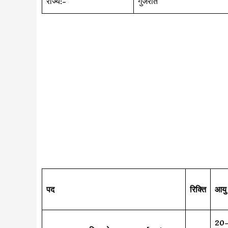
राज्य:-
गुजरात
पद
रिक्ति
आयु
20