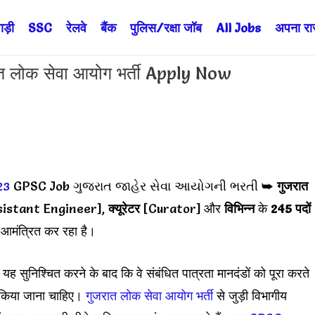
ड़ी
SSC
रेलवे
बैंक
पुलिस/रक्षा जॉब
All Jobs
अपना राज्
लोक सेवा आयोग भर्ती Apply Now
23
GPSC Job ગુજરાત જાહેર સેવા આયોગની ભરતી ➥
गुजरात
sistant Engineer],
क्यूरेटर
[Curator] और
विभिन्न
के
245 पदों
ो आमंत्रित कर रहा है।
 सुनिश्चित करने के बाद कि वे संबंधित पात्रता मानदंडों को पूरा करते
ख किया जाना चाहिए।
गुजरात लोक सेवा आयोग भर्ती
से जुड़ी विभागीय