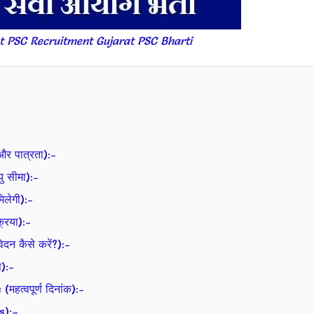
t PSC Recruitment Gujarat PSC Bharti
र पात्रता):-
 सीमा):-
लेगी):-
िया):-
 कैसे करें?):-
):-
्वपूर्ण दिनांक):-
s):–