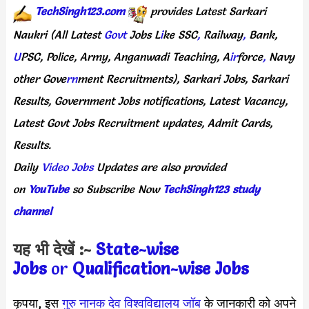
TechSingh123.com
provides
Latest
Sarkari
Naukri
(All
Latest
Govt
Jobs
L
i
ke
SSC
,
Railway
,
Bank,
U
PSC,
Police,
Army,
Anganwadi
Teaching,
A
ir
force
,
Navy
other
Gove
rn
ment
Recruitments),
Sarkari
Jobs,
Sarkari
Results,
Government
Jobs
notifications,
Latest
Vacancy,
Latest
Govt
Jobs
Recruitment
updates,
Admit
Cards,
Results.
Daily
Video Jobs
Updates
are
also
provided
on
YouTube
so
Subscribe
Now
TechSingh123 study
channel
यह भी देखें :-
State-wise
Jobs
or
Qualification-wise Jobs
कृपया, इस
गुरु नानक देव विश्वविद्यालय
जॉब
के जानकारी को अपने