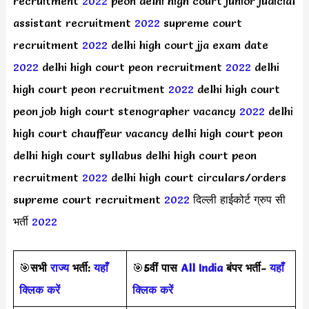
recruitment
2022
peon delhi high court junior judicial
assistant recruitment
2022
supreme court
recruitment
2022
delhi high court jja exam date
2022
delhi high court peon recruitment
2022
delhi
high court peon recruitment
2022
delhi high court
peon job high court stenographer vacancy
2022
delhi
high court chauffeur vacancy delhi high court peon
delhi high court syllabus delhi high court peon
recruitment
2022
delhi high court circulars/orders
supreme court recruitment
2022
दिल्ली हाईकोर्ट ग्रुप सी
भर्ती
2022
🎯
सभी
राज्य
भर्ती:
यहाँ
🎯
5वीं पास
All India
बंपर भर्ती-
यहाँ
क्लिक करें
क्लिक करें