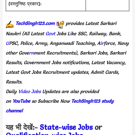
(वस्तुनिष्ठ प्रकार):
TechSingh123.com
provides
Latest
Sarkari
Naukri
(All
Latest
Govt
Jobs
L
i
ke
SSC
,
Railway
,
Bank,
U
PSC,
Police,
Army,
Anganwadi
Teaching,
A
ir
force
,
Navy
other
Gove
rn
ment
Recruitments),
Sarkari
Jobs,
Sarkari
Results,
Government
Jobs
notifications,
Latest
Vacancy,
Latest
Govt
Jobs
Recruitment
updates,
Admit
Cards,
Results.
Daily
Video Jobs
Updates
are
also
provided
on
YouTube
so
Subscribe
Now
TechSingh123 study
channel
यह भी देखें:-
State-wise Jobs
or